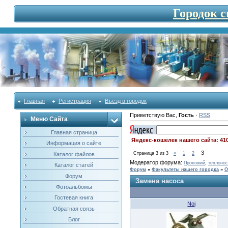
Городок 
Главная
Регистрация
Въезд в городок
Приветствую Вас
,
Гость
·
RSS
Меню Сайта
Главная страница
Яндекс-кошелек нашего сайта: 41
Информация о сайте
3
Страница
3
из
3
«
1
2
Каталог файлов
Модератор форума:
,
Прохожий
теплонос
Каталог статей
Форум
»
Факультеты нашего городка
»
О
Форум
Замена насоса
Фотоальбомы
Гостевая книга
Noj
Обратная связь
Блог