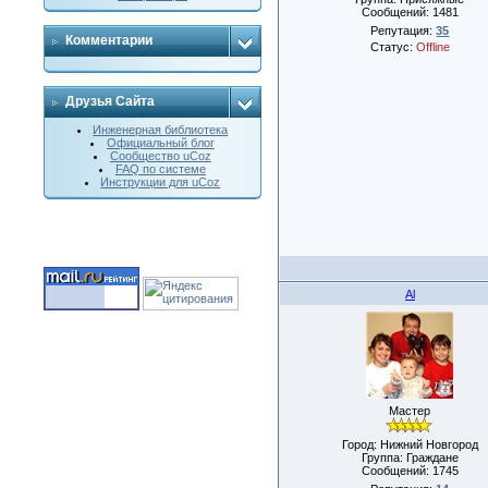
Сообщений:
1481
Репутация:
35
Комментарии
Статус:
Offline
Друзья Сайта
Инженерная библиотека
Официальный блог
Сообщество uCoz
FAQ по системе
Инструкции для uCoz
Al
Мастер
Город: Нижний Новгород
Группа: Граждане
Сообщений:
1745