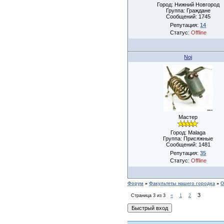
Город: Нижний Новгород
Группа: Граждане
Сообщений:
1745
Репутация:
14
Статус:
Offline
Noj
Мастер
Город: Malaga
Группа: Присяжные
Сообщений:
1481
Репутация:
35
Статус:
Offline
Форум
»
Факультеты нашего городка
»
О
3
Страница
3
из
3
«
1
2