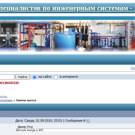
специалистов по инженерным системам 
По
на сайте
в интернете
00138435330
итель
топление
»
Замена насоса
Дата: Среда, 01.09.2010, 23:01 | Сообщение #
41
Quote
(
Noj
)
Весной иногда и 40С