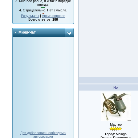
3.
Мне все равно, я и так в порядке
всегда.
4.
Отрицательно. Нет смысла.
Результаты
|
Архив опросов
Всего ответов:
188
Мини-Чат
Noj
Мастер
Для добавления необходима
Город: Malaga
авторизация
Группа: Присяжные