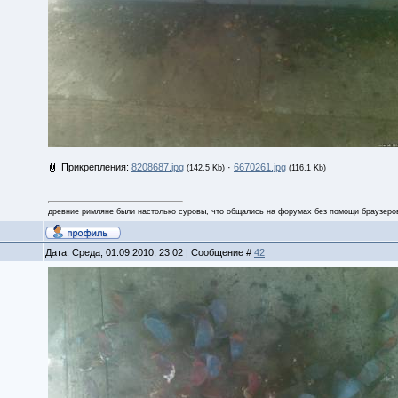
Прикрепления:
8208687.jpg
·
6670261.jpg
(142.5 Kb)
(116.1 Kb)
древние римляне были настолько суровы, что общались на форумах без помощи браузеро
Дата: Среда, 01.09.2010, 23:02 | Сообщение #
42