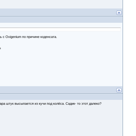
ь с Oxigenium по причине коденсата.
в
ара штук высыпается из кучи под колёса. Садик- то этот далеко?