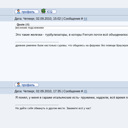
Дата: Четверг, 02.09.2010, 15:02 | Сообщение #
44
Quote
(
Al
)
весенние подснежники
Это такие железки - турбулизаторы, в которы Ferrum почти всё объеденилос
древние римляне были настолько суровы, что общались на форумах без помощи браузеро
Дата: Четверг, 02.09.2010, 17:35 | Сообщение #
45
Я понял, у меня в гараже итальянские есть- пружинки, надоели, всё время п
Не дайте себя обмануть в другом месте. Закажите всё у нас!