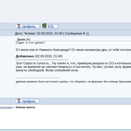
Дата: Четверг, 02.09.2010, 21:40 | Сообщение #
46
Quote
(
Al
)
Садик- то этот далеко?
От меня или от Нижнего Новгорода? От меня километра два, от тебя очччень
Добавлено
(02.09.2010, 21:40)
---------------------------------------------
Ээх! Серость-тупость... Ну понял я, что, примерно,мощность СО и котельной
ума, ни времени не хватает вникнуть и посчитать. Гуглил, гуглил, кучу форм
минуты свободной. Всем спокойной ночи.
древние римляне были настолько суровы, что общались на форумах без помощи браузеро
топление
»
Замена насоса