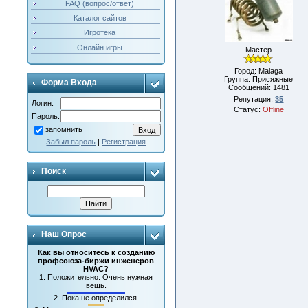
FAQ (вопрос/ответ)
Каталог сайтов
Игротека
Онлайн игры
Мастер
Город: Malaga
Группа: Присяжные
Форма Входа
Сообщений:
1481
Репутация:
35
Логин:
Статус:
Offline
Пароль:
запомнить
Забыл пароль
|
Регистрация
Поиск
Наш Опрос
Как вы относитесь к созданию
профсоюза-биржи инженеров
HVAC?
1.
Положительно. Очень нужная
вещь.
2.
Пока не определился.