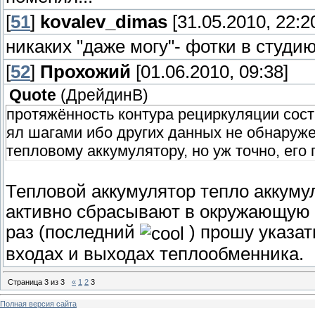
[
51
]
kovalev_dimas
[31.05.2010, 22:2
никаких "даже могу"- фотки в студию
[
52
]
Прохожий
[01.06.2010, 09:38]
Quote
(
ДрейдинВ
)
протяжённость контура рециркуляции сост
ял шагами ибо других данных не обнаружен
тепловому аккумулятору, но уж точно, его 
Тепловой аккумулятор тепло аккумул
активно сбрасывают в окружающую с
раз (последний
) прошу указат
входах и выходах теплообменника.
Страница
3
из
3
«
1
2
3
Полная версия сайта