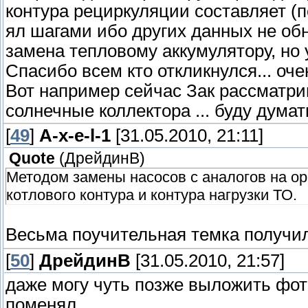
контура рециркуляции составляет (
ял шагами ибо других данных не обн
замена тепловому аккумулятору, но у
Спасибо всем кто откликнулся... оче
Вот например сейчас Зак рассматри
солнечные коллектора ... буду думать.
[
49
]
A-x-e-l-1
[31.05.2010, 21:11]
Quote
(
ДрейдинВ
)
Методом замены насосов с аналогов на о
котлового контура и контура нагрузки ТО.
Весьма поучительная темка получил
[
50
]
ДрейдинВ
[31.05.2010, 21:57]
даже могу чуть позже выложить фото
поменял...