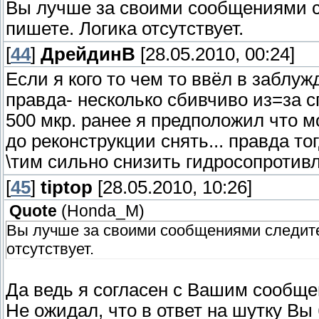
Вы лучше за своими сообщениями с
пишете. Логика отсутствует.
[
44
]
ДрейдинВ
[28.05.2010, 00:24]
Если я кого то чем то ввёл в заблу
правда- несколько сбивчиво из=за с
500 мкр. ранее я предположил что м
до реконструкции снять... правда то
\тим сильно снизить гидросопротивл
[
45
]
tiptop
[28.05.2010, 10:26]
Quote
(
Honda_M
)
Вы лучше за своими сообщениями следите
отсутствует.
Да ведь я согласен с Вашим сообще
Не ожидал, что в ответ на шутку Вы 