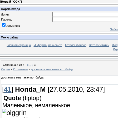
[
Новый "СОК"
]
Форма входа
Логин:
Пароль:
запомнить
Забыл
Меню сайта
Главная страница
Информация о сайте
Каталог файлов
Каталог статей
Фор
Игр
Страница
3
из
3
«
1
2
3
Форум
»
Отопление
»
досталась мне такая вот байда
досталась мне такая вот байда
[
41
]
Honda_M
[27.05.2010, 23:47]
Quote
(
tiptop
)
Маленькое, немаленькое...