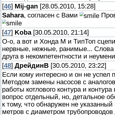
[
46
]
Mij-gan
[28.05.2010, 15:28]
Sahara
, согласен с Вами
Пров
[
47
]
Koba
[30.05.2010, 21:14]
О-о, а вот и Хонда М и ТипТоп сцеп
нервные, нежные, ранимые... Слова 
друга в некомпетентности и неумени
[
48
]
ДрейдинВ
[30.05.2010, 23:22]
Если кому интересно и он не успел 
Методом замены насосов с аналогов
работы котлового контура и контура
вопрос отдельный, но, детальное о
к тому, что обнаружен не указанный
метров с диаметром трубопроводов Д