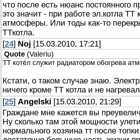
что после есть нюанс постоянного п
это значит - при работе эл.котла ТТ
атмосферы. Или тоды как-то перек
ТТкотла.
[
24
]
Noj
[15.03.2010, 17:21]
Quote
(
Valeriu
)
ТТ котёл служит радиатором обогрева ат
Кстати, о таком случае знаю. Элект
ничего кроме ТТ котла и не нагрева
[
25
]
Angelski
[15.03.2010, 21:29]
Граждане мне кажется вы преувеличив
Ну сколько там этой мощности улет
нормального хозяина тт после топки 
достаточно большую часть жизни про