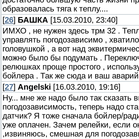
образовалась тяга к теплу....
[
26
]
БАШКА
[15.03.2010, 23:40]
ИМХО , не нужен здесь трм 32 . Те
управлять погодозависимо , хватило
головушкой , а вот над эквитермич
можно было бы подумать . Переклю
релюшках проще простого , использу
бойлера . Так же сюда и ваш авари
[
27
]
Angelski
[16.03.2010, 19:16]
Ну... мне же надо было так сказать 
погодозависимость, теперь надо став
датчик? Я тоже сначала бойлер/рад
уже оплачен. Зачем релейки, если о
,извиняюсь, смешная для погодозави