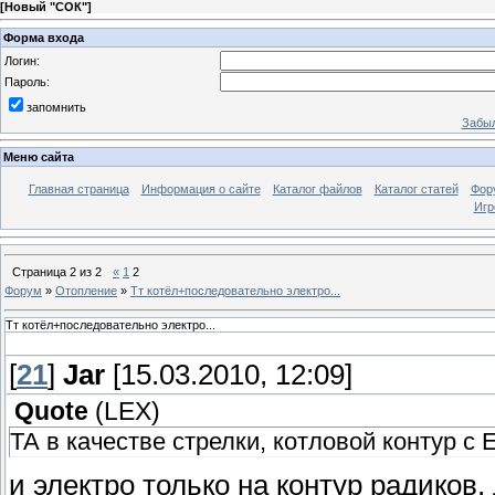
[
Новый "СОК"
]
Форма входа
Логин:
Пароль:
запомнить
Забыл
Меню сайта
Главная страница
Информация о сайте
Каталог файлов
Каталог статей
Фор
Игр
Страница
2
из
2
«
1
2
Форум
»
Отопление
»
Тт котёл+последовательно электро...
Тт котёл+последовательно электро...
[
21
]
Jar
[15.03.2010, 12:09]
Quote
(
LEX
)
ТА в качестве стрелки, котловой контур с 
и электро только на контур радиков,