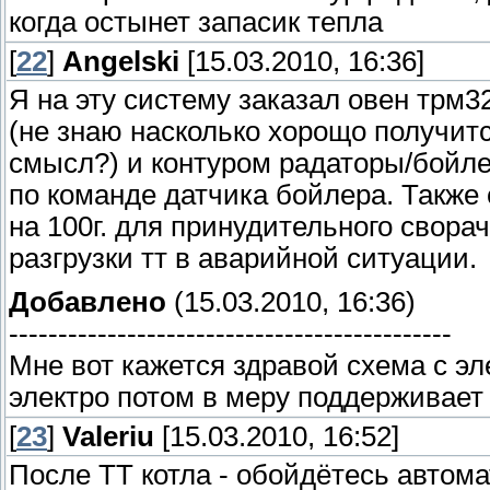
когда остынет запасик тепла
[
22
]
Angelski
[15.03.2010, 16:36]
Я на эту систему заказал овен трм32
(не знаю насколько хорощо получитс
смысл?) и контуром радаторы/бойле
по команде датчика бойлера. Также
на 100г. для принудительного свора
разгрузки тт в аварийной ситуации.
Добавлено
(15.03.2010, 16:36)
---------------------------------------------
Мне вот кажется здравой схема с эле
электро потом в меру поддерживает до
[
23
]
Valeriu
[15.03.2010, 16:52]
После ТТ котла - обойдётесь автомат