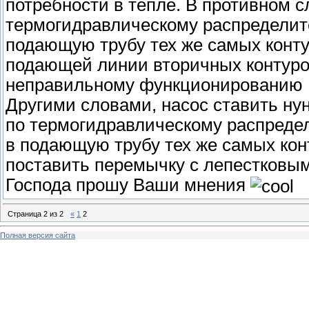
потребности в тепле. В противном с
термогидравлическому распределит
подающую трубу тех же самых контур
подающей линии вторичных контуров
неправильному функционированию
Другими словами, насос ставить нун
по термогидравлическому распреде
в подающую трубу тех же самых конт
поставить перемычку с лепестковы
Господа прошу Ваши мнения
Страница
2
из
2
«
1
2
Полная версия сайта