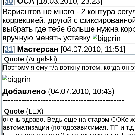
[
30
]
OCA
[18.03.2010, 23:23]
Вариантов не много - 2 контура рег
коррекцией, другой с фиксированной
выбрать где тебе больше нужна корр
вручную менять уставку
[
31
]
Мастерсан
[04.07.2010, 11:51]
Quote
(
Angelski
)
Поэтому я ему т/а воткну потом, когда он э
Добавлено
(04.07.2010, 10:43)
---------------------------------------------
Quote
(
LEX
)
очень здраво. Ведь еще на старом СОКе ж
автоматизации (погодозависимая, ТП и т.д.)