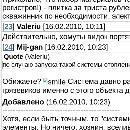
регистров!) - плитка за триста рубле
скважинник по необходимости, электри
[
23
]
Valeriu
[16.02.2010, 10:11]
Действительно, хомуты видок портят
[
24
]
Mij-gan
[16.02.2010, 10:23]
Quote
(
Valeriu
)
по случаю запуска такой системы отоплен
Обижаете?
Система давно ра
грязевиков именно с этого объекта 
Добавлено
(16.02.2010, 10:23)
---------------------------------------------
Хотя, если быть точным, то "системы
элементы. Но ничего, хозяин, всели