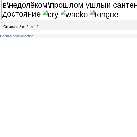
в\недолёком\прошлом ушлыи сантен
достояние
Страница
2
из
2
«
1
2
Полная версия сайта