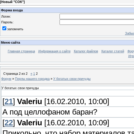
[
Новый "СОК"
]
Форма входа
Логин:
Пароль:
запомнить
Забыл
Меню сайта
Главная страница
Информация о сайте
Каталог файлов
Каталог статей
Фор
Игр
Страница
2
из
2
«
1
2
Форум
»
Перлы нашего городка
»
У богатых свои причуды
У богатых свои причуды
[
21
]
Valeriu
[16.02.2010, 10:00]
А под целлофаном баран?
[
22
]
Valeriu
[16.02.2010, 10:09]
Прикольно, что набор материалов та