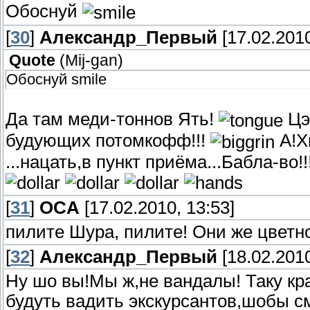
Обоснуй
[
30
]
Александр_Первый
[17.02.2010
Quote
(
Mij-gan
)
Обоснуй smile
Да там меди-тоннов Ять!
Цэ
будующих потомкофф!!!
А!Хи
...нацать,в пункт приёма...Бабла-во
[
31
]
OCA
[17.02.2010, 13:53]
пилите Шура, пилите! Они же цветн
[
32
]
Александр_Первый
[18.02.2010
Ну шо вы!Мы ж,не вандалы! Таку кра
будуть вадить экскурсантов,шобы с