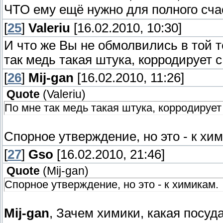
ЧТО ему ещё нужно для полного сч
[
25
]
Valeriu
[16.02.2010, 10:30]
И что же Вы не обмолвились в той т
так медь такая штука, корродирует с 
[
26
]
Mij-gan
[16.02.2010, 11:26]
Quote
(
Valeriu
)
По мне так медь такая штука, корродирует 
Спорное утверждение, но это - к хи
[
27
]
Gso
[16.02.2010, 21:46]
Quote
(
Mij-gan
)
Спорное утверждение, но это - к химикам.
Mij-gan
, Зачем химики, какая посуд