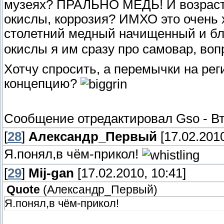
музеях? ПРАЛЬНО МЕДЬ! И возраст- 
окислы, коррозия? ИМХО это очень 
столетний медный начищенный и б
окислы я им сразу про самовар, воп
Хотчу спросить, а перемычки на рег
концепцию?
Сообщение отредактировал
Gso
-
Вт
[
28
]
Александр_Первый
[17.02.2010
Я.понял,в чём-прикол!
[
29
]
Mij-gan
[17.02.2010, 10:41]
Quote
(
Александр_Первый
)
Я.понял,в чём-прикол!