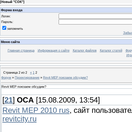
[
Новый "СОК"
]
Форма входа
Логин:
Пароль:
запомнить
Забыл
Меню сайта
Главная страница
Информация о сайте
Каталог файлов
Каталог статей
Фор
Игр
Страница
2
из
2
«
1
2
Форум
»
Проектирование
»
Revit MEP поюзаем обсудим?
Revit MEP поюзаем обсудим?
[
21
]
OCA
[15.08.2009, 13:54]
Revit MEP 2010 rus
, сайт пользоват
revitcity.ru