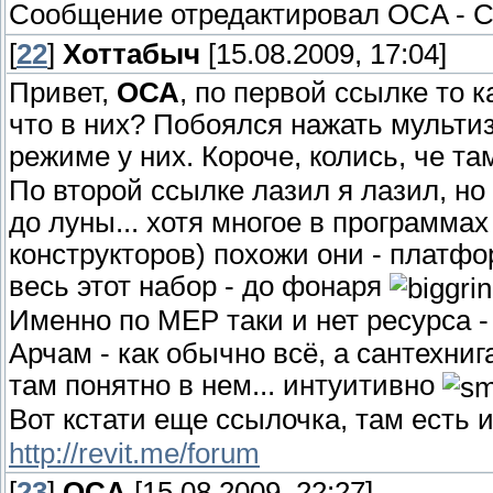
Сообщение отредактировал
OCA
-
С
[
22
]
Хоттабыч
[15.08.2009, 17:04]
Привет,
ОСА
, по первой ссылке то 
что в них? Побоялся нажать мультиз
режиме у них. Короче, колись, че т
По второй ссылке лазил я лазил, но
до луны... хотя многое в программа
конструкторов) похожи они - платфор
весь этот набор - до фонаря
Именно по MEP таки и нет ресурса -
Арчам - как обычно всё, а сантехниг
там понятно в нем... интуитивно
Вот кстати еще ссылочка, там есть 
http://revit.me/forum
[
23
]
OCA
[15.08.2009, 22:27]