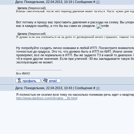
Дата: Понедельник, 22.04.2013, 10:19 | Сообщение #
43
Цитата
(
Ликреонский
)
Клапан смесительный, после него перепад давления может гаситься. Насос нужен для по
Вот потому и прошу вас проставить давления и расходы на схему. Вы упорн
вас в каждую ошибку, а что бы вы сами их увидели.
Цитата
(
Ликреонский
)
Я думаю если она отклониться не на долго от договоренной ничего страшного, главное чт
Ну попробуйте сходить лично ножками в любой ИТП. Посмотрите внимательн
точностью до градуса. Это то, что должно быть в ИТП по КИП. Иначе заче
проверяют, все ли нормально в ИТП. Вы же задаете Т3 в какой то диапазон 
+8 в корне другие значения. Если при уличной -30 вы закладываете такую б
эксплуатацию не может.
Все ИМХО
Дата: Понедельник, 22.04.2013, 10:43 | Сообщение #
44
Я полностью не осилил всю тему но насколько понимаю речь идет о квартир
http://www.danfoss.com/Ukraine....2b.html