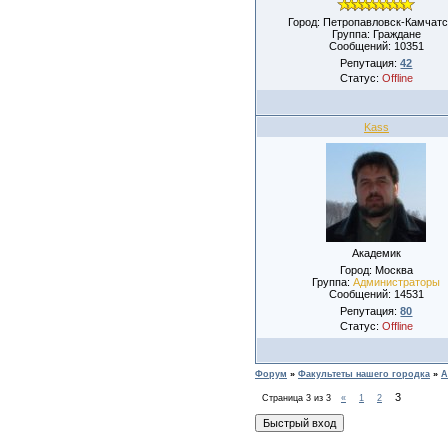
Город: Петропавловск-Камчатс
Группа: Граждане
Сообщений:
10351
Репутация:
42
Статус:
Offline
Kass
Академик
Город: Москва
Группа:
Администраторы
Сообщений:
14531
Репутация:
80
Статус:
Offline
Форум
»
Факультеты нашего городка
»
А
3
Страница
3
из
3
«
1
2