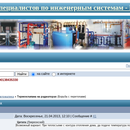
специалистов по инженерным системам 
По
на сайте
в интернете
00138435330
втоматика
»
Термоклапана на радиаторах
(Борьба с перетопами)
х
Дата: Воскресенье, 21.04.2013, 12:10 | Сообщение #
41
Цитата
(
Ликреонский
)
Возможный вариант. При теплосъеме с контура отопления дома, да подаче температура по