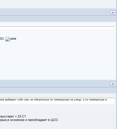
t2О.
ник выбирает себе сам, не обязательно по температуре на улице, а по температуре в
 выставит + 23 С?
орые,в основном и преобладают в ЦСО.