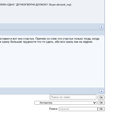
А-ОДНА! "ДРУЖОК"ВЕРНИ ДОЛЖОК!!! Skype-alexandr_mg1
ставил и вот оно счастье. Причем со слов это счастье только тогда, когда
к сразу большие трудности что то сдать, ибо все сразу как на ладони.
Поиск: