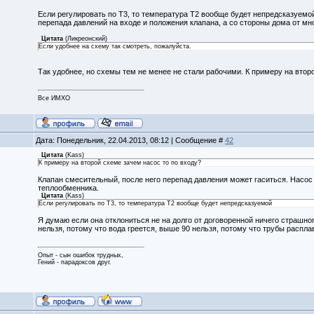
Если регулировать по Т3, то температура Т2 вообще будет непредсказуемой,
перепада давлений на входе и положения клапана, а со стороны дома от м
Цитата
(
Ликреонский
)
Если удобнее на схему так смотреть, пожалуйста.
Так удобнее, но схемы тем не менее не стали рабочими. К примеру на втор
Все ИМХО
Дата: Понедельник, 22.04.2013, 08:12 | Сообщение #
42
Цитата
(
Kass
)
К примеру на второй схеме зачем насос то по входу?
Клапан смесительный, после него перепад давления может гаситься. Насос
теплообменника.
Цитата
(
Kass
)
Если регулировать по Т3, то температура Т2 вообще будет непредсказуемой
Я думаю если она отклониться не на долго от договоренной ничего страшног
нельзя, потому что вода греется, выше 90 нельзя, потому что трубы распл
Опыт - сын ошибок трудных,
Гений - парадоксов друг.