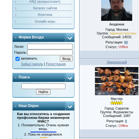
FAQ (вопрос/ответ)
Каталог сайтов
Игротека
Онлайн игры
Академик
Город: Москва
Группа:
Администраторы
Сообщений:
14531
Форма Входа
Репутация:
80
Логин:
Статус:
Offline
Пароль:
запомнить
Ликреонский
Забыл пароль
|
Регистрация
Поиск
Мастер
Наш Опрос
Город: Саратов
Группа: Журналисты
Как вы относитесь к созданию
Сообщений:
1087
профсоюза-биржи инженеров
Репутация:
8
HVAC?
1.
Положительно. Очень нужная
Статус:
Offline
вещь.
2.
Пока не определился.