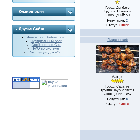
Город: Донбасс
Группа: Новички
Комментарии
Сообщений:
50
Репутация:
2
Статус:
Offline
Друзья Сайта
Инженерная библиотека
Ликреонский
Официальный блог
Сообщество uCoz
FAQ по системе
Инструкции для uCoz
Мастер
Город: Саратов
Группа: Журналисты
Сообщений:
1087
Репутация:
8
Статус:
Offline