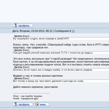
Дата: Вторник, 23.04.2013, 08:12 | Сообщение #
45
Цитата
(
Kass
)
Ну попробуйте сходить лично ножками в любой ИТП.
Блохи, грязь. Нет, спасибо. Образцовый найду туда схожу. Был в ИТП совр
квартиры, там графиков нет.
Цитата
(
Kass
)
Там для каждой уличной написаны значения Т1-Т4 с точностью до градуса.
Это все очень актуально при "старой разводке" без квартирного теплопункт
Константин, я за погодозависимое регулирование, качественное регулиров
подход к регулированию подачи тепла. Вот я и пытаюсь понять новую конце
Цитата
(
Kass
)
Хотелось бы не тыкать вас в каждую ошибку, а что бы вы сами их увидели.
Видимо у нас в голове разные картинки.
Цитата
(
Kass
)
Вот потому и прошу вас проставить давления и расходы на схему.
Дайте немного времени, проставлю.
Опыт - сын ошибок трудных,
Гений - парадоксов друг.