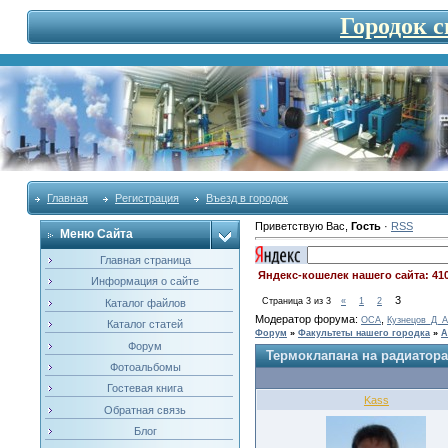
Городок 
Главная
Регистрация
Въезд в городок
Приветствую Вас
,
Гость
·
RSS
Меню Сайта
Главная страница
Яндекс-кошелек нашего сайта: 41
Информация о сайте
3
Страница
3
из
3
«
1
2
Каталог файлов
Модератор форума:
,
OCA
Кузнецов_Д_А
Каталог статей
Форум
»
Факультеты нашего городка
»
А
Форум
Термоклапана на радиатора
Фотоальбомы
Гостевая книга
Kass
Обратная связь
Блог