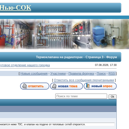
- Нью-СОК
Термоклапана на радиаторах - Страница 3 - Форум
чтовое отделение нашего городка
07.08.2026, 17:30
[
Новые сообщения
·
Участники
·
Правила форума
·
Поиск
·
RSS
]
[
Отметить все сообщения прочитанными
]
низится ниже 70С, и клапан на подаче от тепловых сетей откроется.