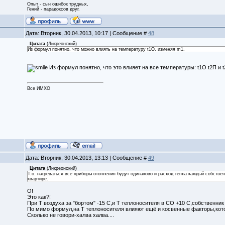
Опыт - сын ошибок трудных,
Гений - парадоксов друг.
Дата: Вторник, 30.04.2013, 10:17 | Сообщение #
48
Цитата
(
Ликреонский
)
Из формул понятно, что можно влиять на температуру t1О, изменяя m1.
Из формул понятно, что это влияет на все температуры: t1О t2П и 
Все ИМХО
Дата: Вторник, 30.04.2013, 13:13 | Сообщение #
49
Цитата
(
Ликреонский
)
Т.о. нагреваться все приборы отопления будут одинаково и расход тепла каждый собствен
квартире.
О!
Это как?!
При Т воздуха за "бортом" -15 С,и Т теплоносителя в СО +10 С,собственник
По мимо формул,на Т теплоносителя влияют ещё и косвенные факторы,кот
Сколько не говори-халва халва....