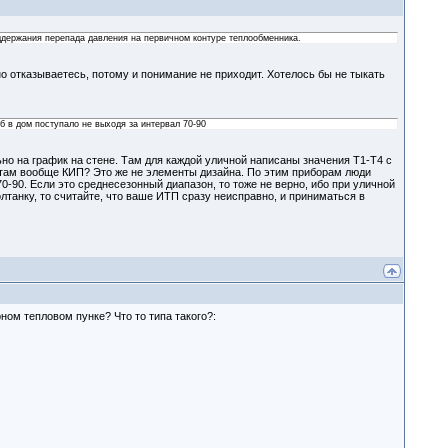
ддержания перепада давления на первичном контуре теплообменника.
о отказываетесь, потому и понимание не приходит. Хотелось бы не тыкать
об в дом поступало не выходя за интервал 70-90
о на график на стене. Там для каждой уличной написаны значения Т1-Т4 с
м там вообще КИП? Это же не элементы дизайна. По этим приборам люди
70-90. Если это среднесезонный диапазон, то тоже не верно, ибо при уличной
олтанку, то считайте, что ваше ИТП сразу неисправно, и приниматься в
ном тепловом пунке? Что то типа такого?: