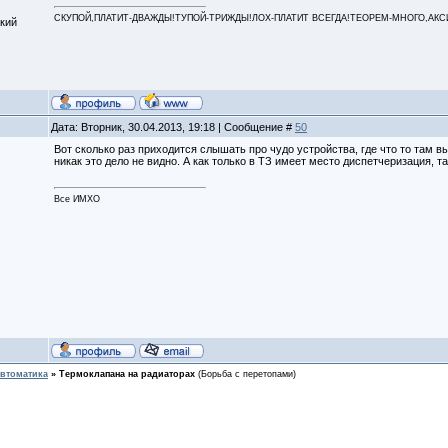
СКУПОЙ,ПЛАТИТ-ДВАЖДЫ!ТУПОЙ-ТРИЖДЫ!ЛОХ-ПЛАТИТ ВСЕГДА!ТЕОРЕМ-МНОГО,АКСИОМ
кий
Дата: Вторник, 30.04.2013, 19:18 | Сообщение #
50
Вот сколько раз приходится слышать про чудо устройства, где что то там вы
никак это дело не видно. А как только в ТЗ имеет место диспетчеризация, та
Все ИМХО
втоматика
»
Термоклапана на радиаторах
(Борьба с перетопами)