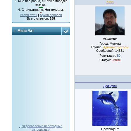
3.
Мне все равно, я и так в порядке
Kass
всегда.
4.
Отрицательно. Нет смысла.
Результаты
|
Архив опросов
Всего ответов:
188
Мини-Чат
Академик
Город: Москва
Группа:
Администраторы
Сообщений:
14531
Репутация:
80
Статус:
Offline
Дельфин
Для добавления необходима
Претендент
авторизация