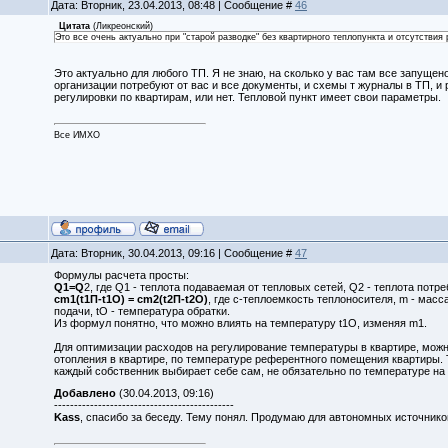
Дата: Вторник, 23.04.2013, 08:48 | Сообщение #
46
Цитата
(
Ликреонский
)
Это все очень актуально при "старой разводке" без квартирного теплопункта и отсутствия
Это актуально для любого ТП. Я не знаю, на сколько у вас там все запущен
организации потребуют от вас и все документы, и схемы т журналы в ТП, и р
регулировки по квартирам, или нет. Тепловой пункт имеет свои параметры.
Все ИМХО
Дата: Вторник, 30.04.2013, 09:16 | Сообщение #
47
Формулы расчета просты:
Q1=Q
2, где Q1 - теплота подаваемая от тепловых сетей, Q2 - теплота пот
cm1(t1П-t1О) = сm2(t2П-t2О)
, где с-теплоемкость теплоносителя, m - масс
подачи, tО - температура обратки.
Из формул понятно, что можно влиять на температуру t1О, изменяя m1.
Для оптимизации расходов на регулирование температуры в квартире, мож
отопления в квартире, по температуре референтного помещения квартиры. Т
каждый собственник выбирает себе сам, не обязательно по температуре на 
Добавлено
(30.04.2013, 09:16)
---------------------------------------------
Kass
, спасибо за беседу. Тему понял. Продумаю для автономных источников