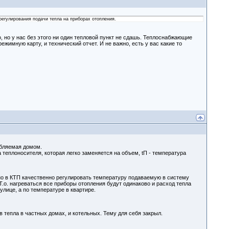
 регулирования подачи тепла на приборах отопления.
о, но у нас без этого ни один тепловой пункт не сдашь. Теплоснабжающие
ежимную карту, и технический отчет. И не важно, есть у вас какие то
ребляемая домом.
а теплоносителя, которая легко заменяется на объем, tП - температура
но в КТП качественно регулировать температуру подаваемую в систему
.о. нагреваться все приборы отопления будут одинаково и расход тепла
улице, а по температуре в квартире.
 тепла в частных домах, и котельных. Тему для себя закрыл.