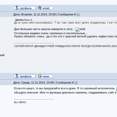
Дата: Вторник, 11.11.2014, 23:08 | Сообщение #
25
Цитата
Kass
(
)
Да не нужно меня канонизировать. У нас тоже самое могут делать координаторы, и кое чт
Дык большая часть канула наверное в лету...
Остальные видимо очень скромные и сиснительныи....
Нужно обновить списк...да и тех кто с красной меткой удалить нафиг,тока гл
СКУПОЙ,ПЛАТИТ-ДВАЖДЫ!ТУПОЙ-ТРИЖДЫ!ЛОХ-ПЛАТИТ ВСЕГДА!ТЕОРЕМ-МНОГО,АКСИОМ
кий
Дата: Среда, 12.11.2014, 15:08 | Сообщение #
26
Если кто канул, то вы предлагайте все в думе. Я то скромный исполнитель.
обсудить вначале. Мои то функции довольно скромны, поддерживать сайт в
Все ИМХО