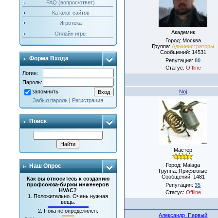
FAQ (вопрос/ответ)
Каталог сайтов
Игротека
Академик
Онлайн игры
Город: Москва
Группа:
Администраторы
Сообщений:
14531
Форма Входа
Репутация:
80
Статус:
Offline
Логин:
Пароль:
Noj
запомнить
Забыл пароль
|
Регистрация
Поиск
Мастер
Город: Malaga
Наш Опрос
Группа: Присяжные
Сообщений:
1481
Как вы относитесь к созданию
профсоюза-биржи инженеров
Репутация:
35
HVAC?
Статус:
Offline
1.
Положительно. Очень нужная
вещь.
2.
Пока не определился.
Александр_Первый