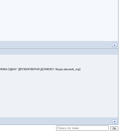
А-ОДНА! "ДРУЖОК"ВЕРНИ ДОЛЖОК!!! Skype-alexandr_mg1