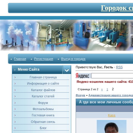
Городок 
Главная
Регистрация
Въезд в городок
Приветствую Вас
,
Гость
·
RSS
Меню Сайта
Главная страница
Яндекс-кошелек нашего сайта: 41
Информация о сайте
2
Страница
2
из
2
«
1
Каталог файлов
Форум
»
Администрация нашего городк
Каталог статей
А где все мои личные соо
Форум
Фотоальбомы
Kass
Гостевая книга
Обратная связь
Блог