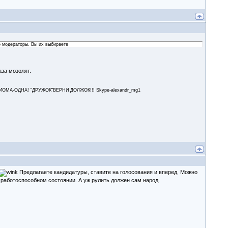
о модераторы. Вы их выбираете
аза мозолят.
А-ОДНА! "ДРУЖОК"ВЕРНИ ДОЛЖОК!!! Skype-alexandr_mg1
Предлагаете кандидатуры, ставите на голосования и вперед. Можно
 работоспособном состоянии. А уж рулить должен сам народ.