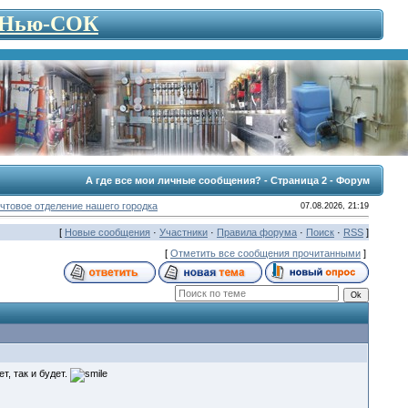
- Нью-СОК
А где все мои личные сообщения? - Страница 2 - Форум
чтовое отделение нашего городка
07.08.2026, 21:19
[
Новые сообщения
·
Участники
·
Правила форума
·
Поиск
·
RSS
]
[
Отметить все сообщения прочитанными
]
т, так и будет.