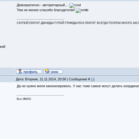
Демократично - авторитарный....
Тем не менее-спасибо благодетелю!
СКУПОЙ,ПЛАТИТ-ДВАЖДЫ!ТУПОЙ-ТРИЖДЫ!ЛОХ-ПЛАТИТ ВСЕГДА!ТЕОРЕМ-МНОГО,АКСИОМ
кий
Дата: Вторник, 11.11.2014, 20:56 | Сообщение #
24
Да не нужно меня канонизировать. У нас тоже самое могут делать координа
Все ИМХО