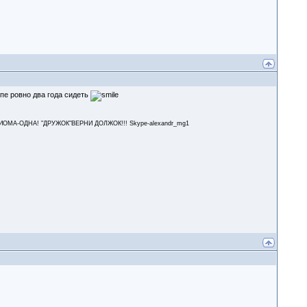
опе ровно два года сидеть
А-ОДНА! "ДРУЖОК"ВЕРНИ ДОЛЖОК!!! Skype-alexandr_mg1