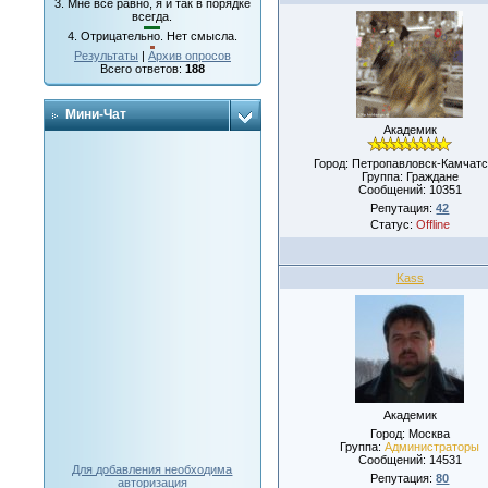
3.
Мне все равно, я и так в порядке
всегда.
4.
Отрицательно. Нет смысла.
Результаты
|
Архив опросов
Всего ответов:
188
Мини-Чат
Академик
Город: Петропавловск-Камчатс
Группа: Граждане
Сообщений:
10351
Репутация:
42
Статус:
Offline
Kass
Академик
Город: Москва
Группа:
Администраторы
Сообщений:
14531
Для добавления необходима
Репутация:
80
авторизация