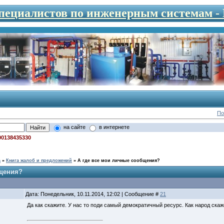
специалистов по инженерным системам 
По
на сайте
в интернете
00138435330
а
»
Книга жалоб и предложений
»
А где все мои личные сообщения?
бщения?
Дата: Понедельник, 10.11.2014, 12:02 | Сообщение #
21
Да как скажите. У нас то поди самый демократичный ресурс. Как народ скаже