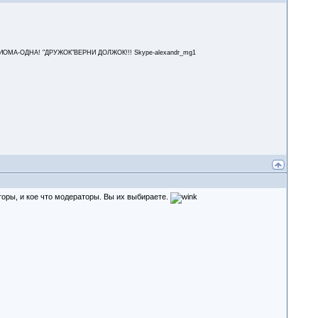
А-ОДНА! "ДРУЖОК"ВЕРНИ ДОЛЖОК!!! Skype-alexandr_mg1
торы, и кое что модераторы. Вы их выбираете.