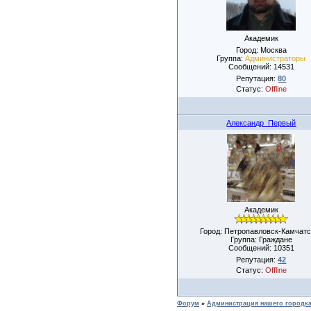
Академик
Город: Москва
Группа:
Администраторы
Сообщений:
14531
Репутация:
80
Статус:
Offline
Александр_Первый
Академик
Город: Петропавловск-Камчатс
Группа: Граждане
Сообщений:
10351
Репутация:
42
Статус:
Offline
Форум
»
Администрация нашего городк