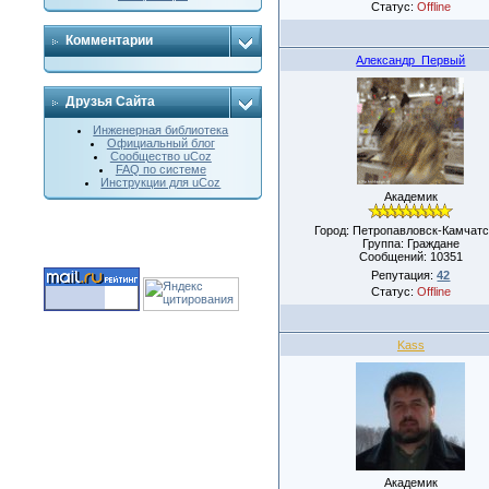
Статус:
Offline
Комментарии
Александр_Первый
Друзья Сайта
Инженерная библиотека
Официальный блог
Сообщество uCoz
FAQ по системе
Инструкции для uCoz
Академик
Город: Петропавловск-Камчатс
Группа: Граждане
Сообщений:
10351
Репутация:
42
Статус:
Offline
Kass
Академик