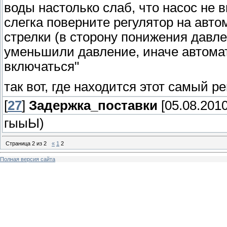
воды настолько слаб, что насос не
слегка поверните регулятор на авт
стрелки (в сторону понижения давле
уменьшили давление, иначе автома
включаться"
так вот, где находится этот самый р
[
27
]
Задержка_поставки
[05.08.2010
гыыЫ)
Страница
2
из
2
«
1
2
Полная версия сайта