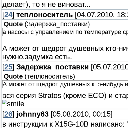
делает), то я не виноват...
[
24
]
теплоноситель
[04.07.2010, 18:
Quote
(
Задержка_поставки
)
а насосы с управлением по температуре ср
А может от щедрот душевных кто-ни
нужно,задумка есть.
[
25
]
Задержка_поставки
[05.07.2010
Quote
(
теплоноситель
)
А может от щедрот душевных кто-нибудь и
вся серия Stratos (кроме EСO) и стар
[
26
]
johnny63
[05.08.2010, 00:15]
в инструкции к X15G-10B написано: