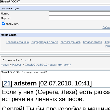
[
Новый "СОК"
]
Форма входа
Логин:
Пароль:
запомнить
Забыл
Меню сайта
Главная страница
Информация о сайте
Каталог файлов
Каталог статей
Фор
Игр
Страница
2
из
2
«
1
2
Форум
»
Насосы
»
XinWILO X15G-10 - видел кто такой?
XinWILO X15G-10 - видел кто такой?
[
21
]
adstern
[02.07.2010, 10:41]
Если у них (Серега, Леха) есть рюкз
встрече из личных запасов.
Сергей! Ты бы про коробку в машине